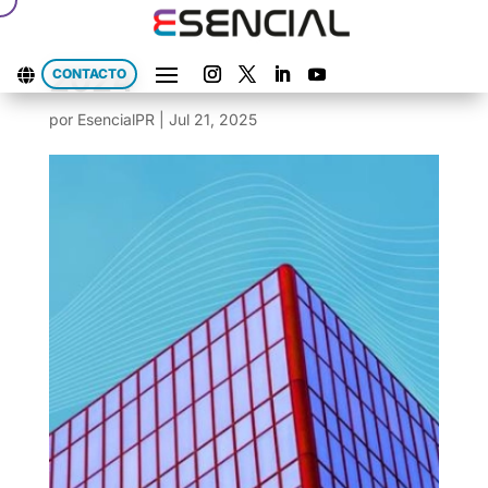
2024
CONTACTO

por
EsencialPR
|
Jul 21, 2025