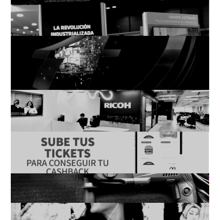
SIKA | Cómo convertir un
stand en una experiencia de
marca 360º
Trend Micro | De la estrategia
a los resultados: cómo
consolidar la notoriedad en
solo seis meses
Ricoh España y Portugal | Una
estrategia de PR que conecta
con todos sus públicos
Gelt | Estrategia de
comunicación y relación con
medios
Bosch Herramientas |
Estrategia con Influencers
Cruz Roja Juventud | 12