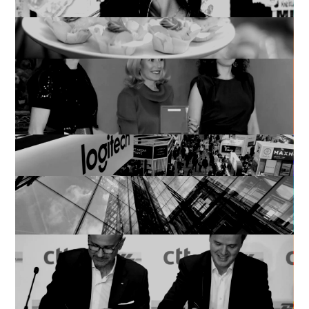
meses, 12 causas
Granier | Estrategia de Social
Media y viralidad
Madrid Open Cities Awards
2025 | Cuando la
comunicación estratégica
marca la diferencia
Logitech | Gestión integral de
la comunicación – ISE 2025
LUMON | Cómo posicionar
una marca a través de la
comunicación
CTT y DHL | Estrategia de
comunicación para anunciar
el nacimiento de un líder
logístico