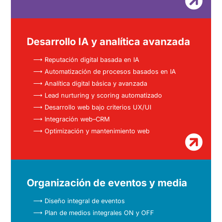

Desarrollo IA y analítica avanzada
⟶ Reputación digital basada en IA
⟶ Automatización de procesos basados en IA
⟶ Analítica digital básica y avanzada
⟶ Lead nurturing y scoring automatizado
⟶ Desarrollo web bajo criterios UX/UI
⟶ Integración web–CRM
⟶ Optimización y mantenimiento web

Organización de eventos y media
⟶ Diseño integral de eventos
⟶ Plan de medios integrales ON y OFF