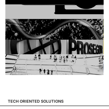
Logitech | Desarrollo de la
comunicación 360º
Smurfit Kappa | Una
estrategia de Comunicación
centrada en la sostenibilidad
Prosegur Cash | Estrategia
Digital 360º
Philip Morris International |
Comunicación interna en
entornos altamente regulados
TECH ORIENTED SOLUTIONS