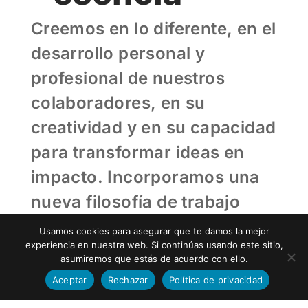
Creemos en lo diferente, en el
desarrollo personal y
profesional de nuestros
colaboradores, en su
creatividad y en su capacidad
para transformar ideas en
impacto. Incorporamos una
nueva filosofía de trabajo
marcada por la flexibilidad y
Usamos cookies para asegurar que te damos la mejor
experiencia en nuestra web. Si continúas usando este sitio,
la orientación a resultados,
asumiremos que estás de acuerdo con ello.
donde el respeto y el trabajo
Aceptar
Rechazar
Política de privacidad
en equipo son innegociables.