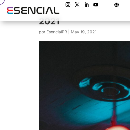

2021
por
EsencialPR
|
May 19, 2021