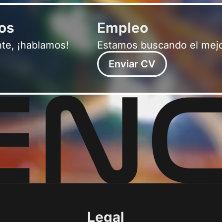
ros
Empleo
nte, ¡hablamos!
Estamos buscando el mejo
Enviar CV
Legal