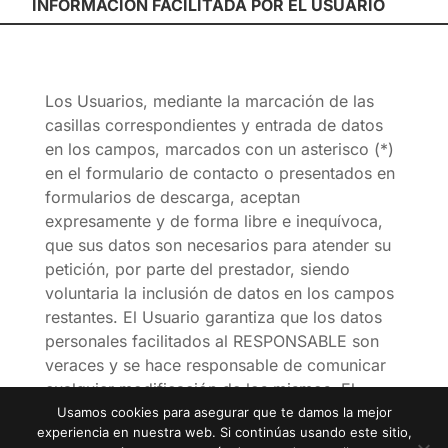
INFORMACIÓN FACILITADA POR EL USUARIO
Los Usuarios, mediante la marcación de las
casillas correspondientes y entrada de datos
en los campos, marcados con un asterisco (*)
en el formulario de contacto o presentados en
formularios de descarga, aceptan
expresamente y de forma libre e inequívoca,
que sus datos son necesarios para atender su
petición, por parte del prestador, siendo
voluntaria la inclusión de datos en los campos
restantes. El Usuario garantiza que los datos
personales facilitados al RESPONSABLE son
veraces y se hace responsable de comunicar
cualquier modificación de los mismos. El
RESPONSABLE informa y garantiza que todos
Usamos cookies para asegurar que te damos la mejor
experiencia en nuestra web. Si continúas usando este sitio,
los datos solicitados a través del sitio web son