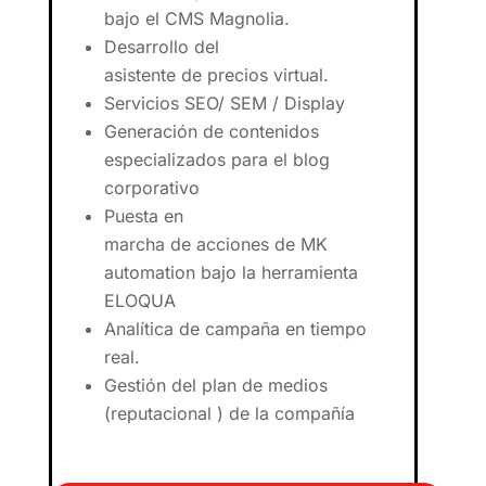
bajo el CMS Magnolia.
De
sarrollo
de
l
asistente
de
precios virtual.
Servicios SEO/ SEM / Display
Generación
de
contenidos
especializados para el blog
corporativo
Puesta en
marcha
de
acciones
de
MK
automation bajo la herramienta
ELOQUA
Analítica
de
campaña en tiempo
real.
Gestión
de
l plan
de
medios
(reputacional )
de
la compañía