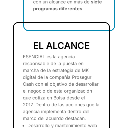
con un alcance en más de
siete
programas diferentes
.
EL ALCANCE
ESENCIAL es la agencia
responsable
de
la puesta en
marcha
de
la estrategia
de
MK
digital
de
la compañía Prosegur
Cash con el objetivo
de
de
sarrollar
el negocio
de
esta organización
que cotiza en Bolsa
de
sde el
2017.
De
ntro
de
las acciones que la
agencia implementa
de
ntro
de
l
marco
de
l acuerdo
de
stacan:
De
sarrollo y mantenimiento web