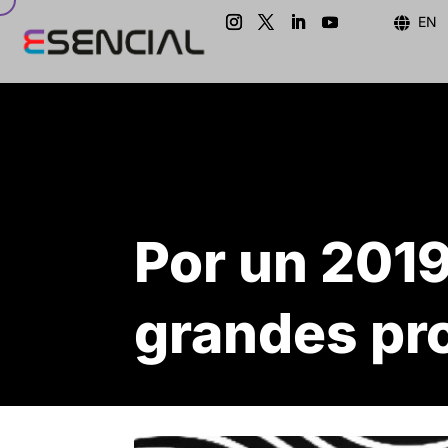
EN

Por un 201
grandes pr