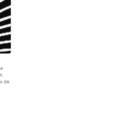
ue
en
os de