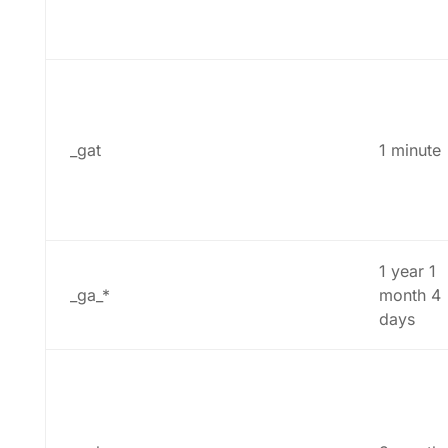
_gat
1 minute
1 year 1
_ga_*
month 4
days