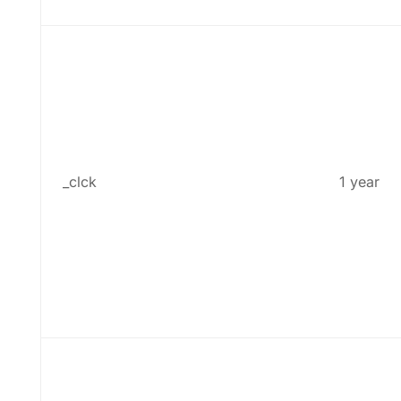
_clck
1 year