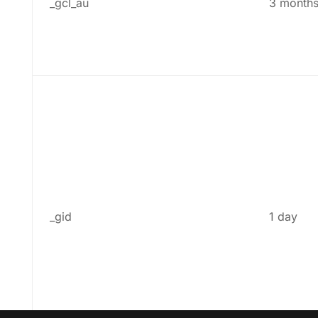
_gcl_au
3 month
_gid
1 day