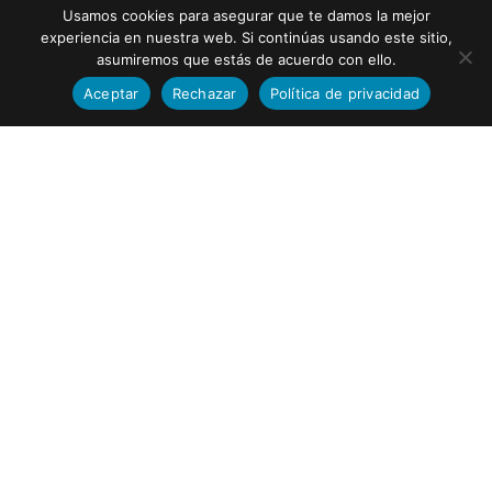
Usamos cookies para asegurar que te damos la mejor
experiencia en nuestra web. Si continúas usando este sitio,
asumiremos que estás de acuerdo con ello.
Aceptar
Rechazar
Política de privacidad
_lfa
1 year
_lfa_test_cookie_stored
session
REVOCACIÓN DEL CONSENTIMIENTO PARA