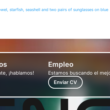
ros
Empleo
nte, ¡hablamos!
Estamos buscando el mejo
Enviar CV