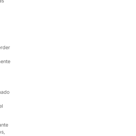
as
erder
mente
mado
el
nte
os,