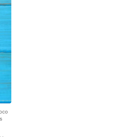
poco
s