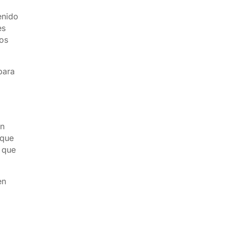
enido
es
mos
para
en
 que
o que
en