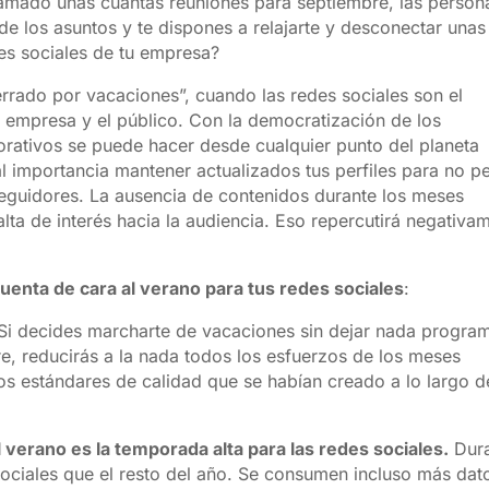
amado unas cuantas reuniones para septiembre, las person
de los asuntos y te dispones a relajarte y desconectar unas
s sociales de tu empresa?
cerrado por vacaciones”, cuando las redes sociales son el
a empresa y el público. Con la democratización de los
orativos se puede hacer desde cualquier punto del planeta
tal importancia mantener actualizados tus perfiles para no p
 seguidores. La ausencia de contenidos durante los meses
lta de interés hacia la audiencia. Eso repercutirá negativa
uenta de cara al verano para tus redes sociales
:
Si decides marcharte de vacaciones sin dejar nada progra
re, reducirás a la nada todos los esfuerzos de los meses
os estándares de calidad que se habían creado a lo largo d
l verano es la temporada alta para las redes sociales.
Dura
ociales que el resto del año. Se consumen incluso más dat