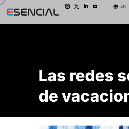
EN

Las redes s
de vacacio