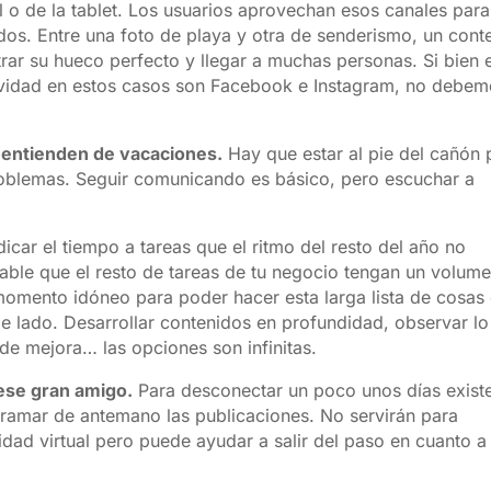
l o de la tablet. Los usuarios aprovechan esos canales para
dos. Entre una foto de playa y otra de senderismo, un cont
ar su hueco perfecto y llegar a muchas personas. Si bien 
ividad en estos casos son Facebook e Instagram, no debe
o entienden de vacaciones.
Hay que estar al pie del cañón 
problemas. Seguir comunicando es básico, pero escuchar a
icar el tiempo a tareas que el ritmo del resto del año no
able que el resto de tareas de tu negocio tengan un volum
momento idóneo para poder hacer esta larga lista de cosas
de lado. Desarrollar contenidos en profundidad, observar l
de mejora… las opciones son infinitas.
 ese gran amigo.
Para desconectar un poco unos días exist
gramar de antemano las publicaciones. No servirán para
idad virtual pero puede ayudar a salir del paso en cuanto a