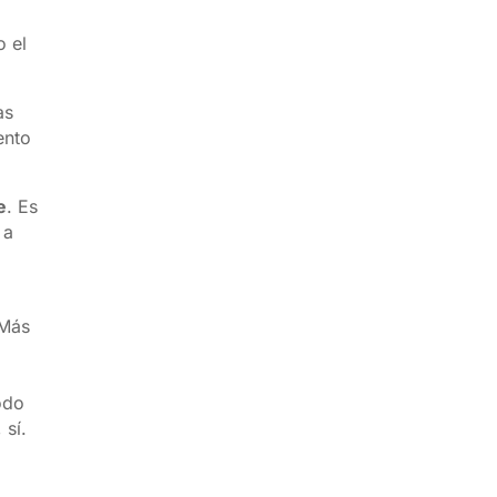
o el
as
ento
e
. Es
 a
 Más
odo
 sí.