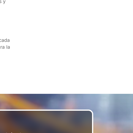
s y
 cada
ra la