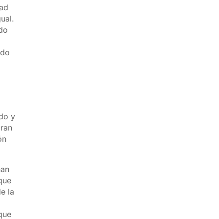
dad
ual.
ndo
ndo
do y
gran
ón
han
que
e la
 que