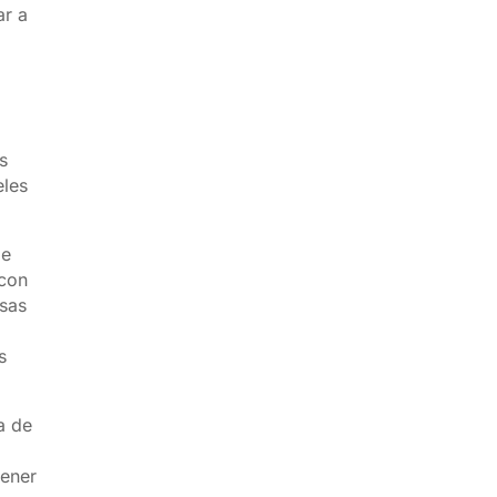
ar a
s
eles
de
 con
osas
s
a de
tener