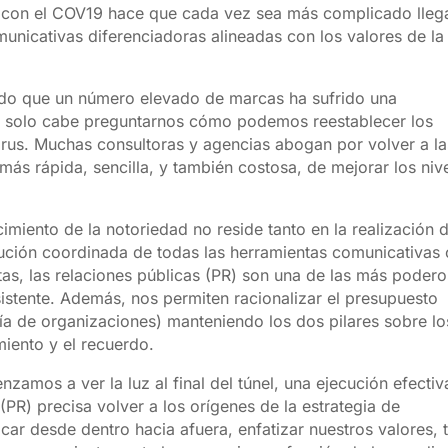
s con el COV19 hace que cada vez sea más complicado lleg
municativas diferenciadoras alineadas con los valores de la
ndo que un número elevado de marcas ha sufrido una
, solo cabe preguntarnos cómo podemos reestablecer los
virus. Muchas consultoras y agencias abogan por volver a la
ás rápida, sencilla, y también costosa, de mejorar los niv
cimiento de la notoriedad no reside tanto en la realización 
ción coordinada de todas las herramientas comunicativas
tas, las relaciones públicas (PR) son una de las más poder
sistente. Además, nos permiten racionalizar el presupuesto
 de organizaciones) manteniendo los dos pilares sobre lo
miento y el recuerdo.
amos a ver la luz al final del túnel, una ejecución efectiv
PR) precisa volver a los orígenes de la estrategia de
ar desde dentro hacia afuera, enfatizar nuestros valores, 