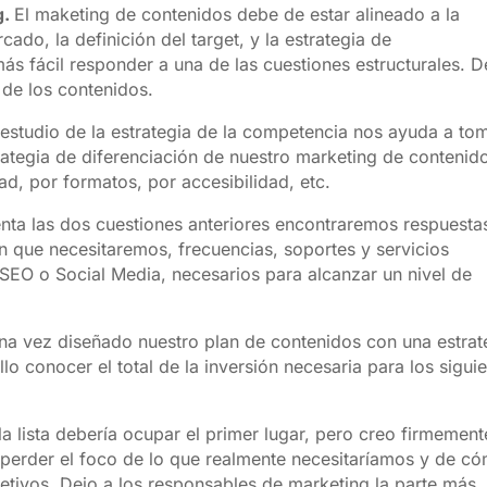
g.
El maketing de contenidos debe de estar alineado a la
do, la definición del target, y la estrategia de
s fácil responder a una de las cuestiones estructurales. De
 de los contenidos.
estudio de la estrategia de la competencia nos ayuda a to
trategia de diferenciación de nuestro marketing de contenid
ad, por formatos, por accesibilidad, etc.
nta las dos cuestiones anteriores encontraremos respuesta
ón que necesitaremos, frecuencias, soportes y servicios
EO o Social Media, necesarios para alcanzar un nivel de
a vez diseñado nuestro plan de contenidos con una estrat
llo conocer el total de la inversión necesaria para los sigui
a lista debería ocupar el primer lugar, pero creo firmement
 perder el foco de lo que realmente necesitaríamos y de c
etivos. Dejo a los responsables de marketing la parte más