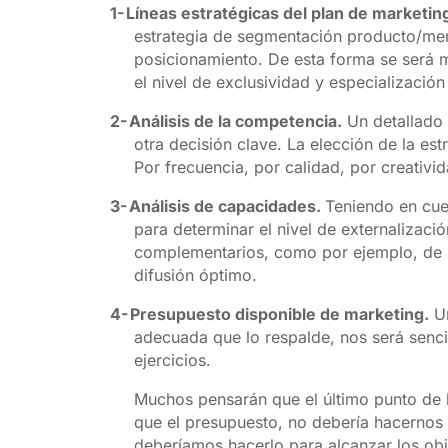
1-
Líneas estratégicas del plan de marketin
estrategia de segmentación producto/merca
posicionamiento. De esta forma se será má
el nivel de
exclusividad y especialización
2-
Análisis de la competencia.
Un detallado 
otra decisión clave. La elección de la es
Por frecuencia, por calidad, por creativid
3-
Análisis de capacidades.
Teniendo en cue
para determinar el nivel de externalizaci
complementarios, como por ejemplo, de S
difusión óptimo.
4-
Presupuesto disponible de marketing.
Un
adecuada que lo respalde,
nos será senci
ejercicios.
Muchos pensarán que el último punto de l
que el presupuesto, no debería hacernos
deberíamos hacerlo para alcanzar los obj