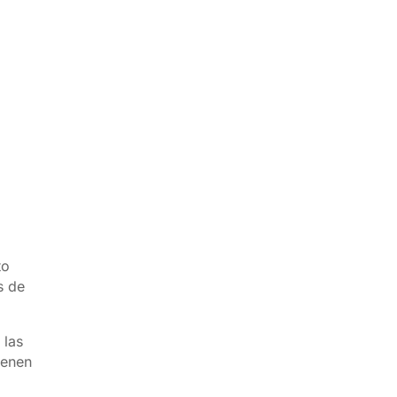
to
s de
 las
ienen