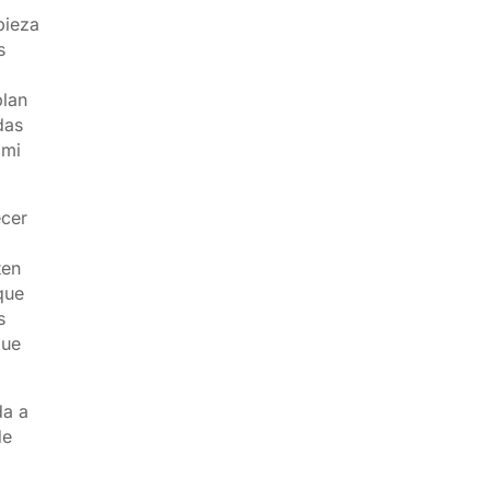
ieza
s
plan
das
 mi
ecer
ten
que
s
que
da a
de