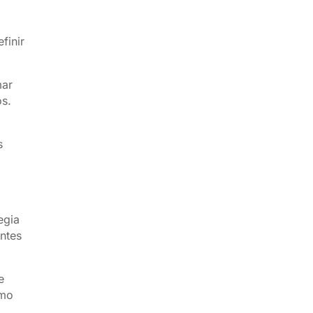
finir
mar
os.
s
egia
entes
e
ómo