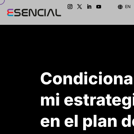
EN

Condicionan
mi estrateg
en el plan 