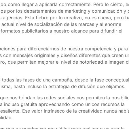
ado como llegar a aplicarla correctamente. Pero lo cierto, e
dos por los departamentos de marketing y comunicación y 
s agencias. Esta fiebre por lo creativo, no es nueva, pero h
actual nivel de socialización de las marcas y al enorme
formatos publicitarios a nuestro alcance para difundir el
iones para diferenciarnos de nuestra competencia y para
s con mensajes originales y diseños diferentes que creen u
ro, que permitan mejorar el nivel de notoriedad e imagen 
i todas las fases de una campaña, desde la fase conceptua
isma, hasta incluso la estrategia de difusión que elijamos.
n que nos brindan las redes sociales nos permiten la posibil
a incluso gratuita aprovechando como únicos recursos la
esaliente. Ese valor intrínseco de la creatividad nunca habí
lidad.
es
que os pueden ser muy útiles para realizar o valorar la