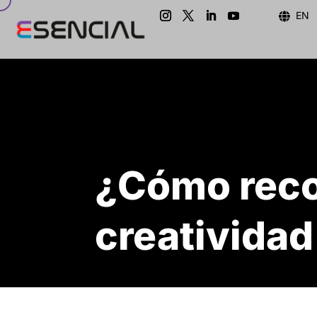
EN

¿Cómo rec
creatividad