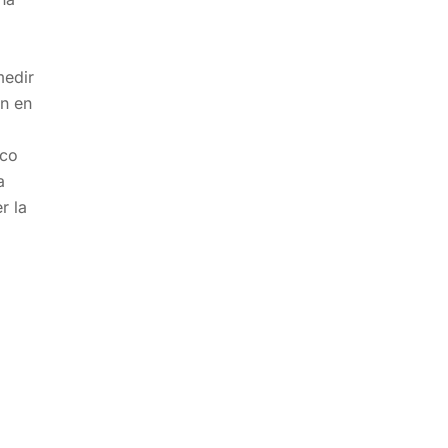
medir
án en
oco
a
r la