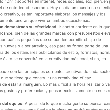
do “On” ( soportes en internet, redes sociales, etc) pierden 
vel de notoriedad esperado. Hoy en día un mundo no se ent
to creativo, es tan importante elaborar los mensajes y los
emente tendrán que vivir en ambos ecosistemas.
 han demostrado su efectividad.
Ir contra corriente en lo qu
l alcance, bien de las grandes marcas con presupuestos ele
 compañías pequeñas que se pueden permitir el lujo de
s nuevas o a ser atrevido, eso para mí forma parte de una
ra de los estándares publicitarios de estilo, formatos, norm
 éxito se convertirá en la creatividad más cool, si no, en
eado con las principales corrientes creativas de cada secto
que se tiene que construir una creatividad eficaz.
 de estar al marguen
. Lo más difícil a la hora realizar o va
ios gustos y preferencias y pensar exclusivamente en nuestr
n del equipo
. A pesar de lo que mucha gente se piensa, exi
 cuales el resultado final de la pieza no podrá contar con 