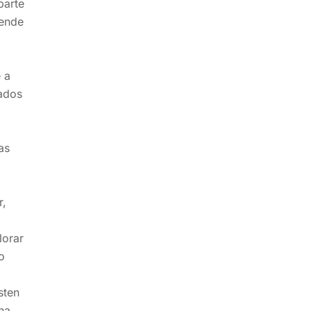
parte
iende
e a
vados
as
r,
lorar
o
sten
una