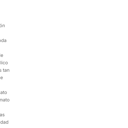
ión
toda
de
lico
s tan
be
mato
rmato
las
idad