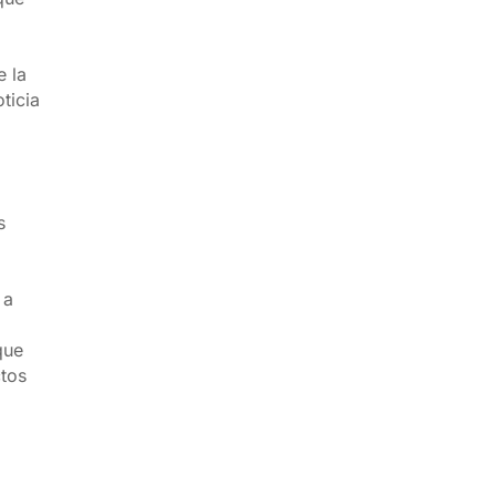
e la
ticia
s
 a
que
ctos