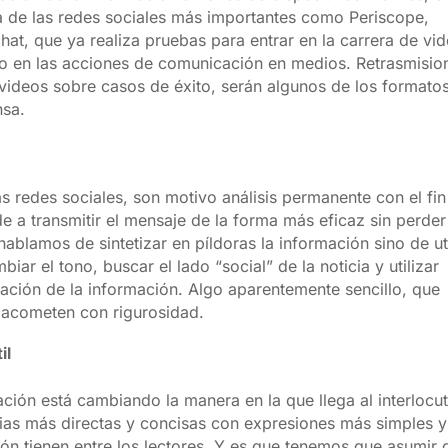
a de las redes sociales más importantes como Periscope,
at, que ya realiza pruebas para entrar en la carrera de vi
to en las acciones de comunicación en medios. Retrasmisio
s videos sobre casos de éxito, serán algunos de los formato
nsa.
as redes sociales, son motivo análisis permanente con el fin
e a transmitir el mensaje de la forma más eficaz sin perder
ablamos de sintetizar en píldoras la información sino de uti
ar el tono, buscar el lado “social” de la noticia y utilizar
zación de la información. Algo aparentemente sencillo, que
acometen con rigurosidad.
il
ción está cambiando la manera en la que llega al interlocut
cias más directas y concisas con expresiones más simples y
ión tienen entre los lectores. Y es que tenemos que asumir 