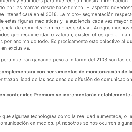
ogueros y youtubers para que recojan nuestra información
ando por las marcas desde hace tiempo. El aspecto novedos
se intensificará en el 2018. La micro- segmentación respect
 de estas figuras mediáticas y la audiencia cada vez mayor 
agencia de comunicación no puede obviar. Aunque muchos 
nidos que recomiendan o valoran, existen otros que priman 
s por encima de todo. Es precisamente este colectivo al q
 en exclusiva.
 pero que irán ganando peso a lo largo del 2108 son las de
se complementará con herramientas de monitorización de l
 trazabilidad de las acciones de difusión de comunicación
en contenidos Premium se incrementarán notablemente
lo que algunas tecnologías como la realidad aumentada, o l
la comunicación en medios. ¡A nosotros se nos ocurren alguna