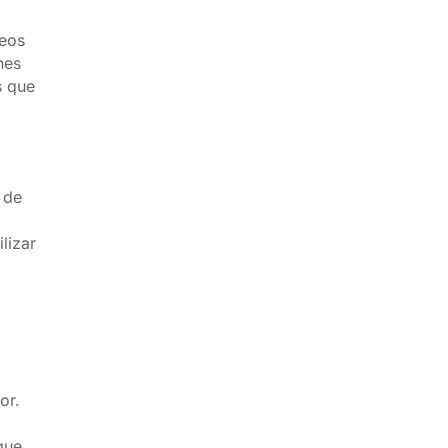
deos
nes
s que
 de
lizar
or.
que