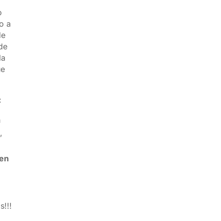
o
o a
de
de
la
ue
:
a
,
 en
a
s!!!