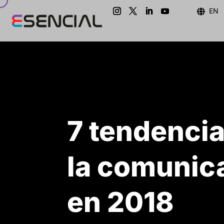
EN

7 tendenci
la comunic
en 2018