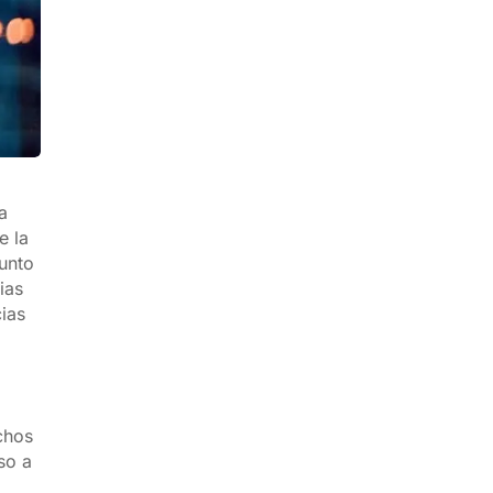
a
e la
junto
ias
cias
chos
so a