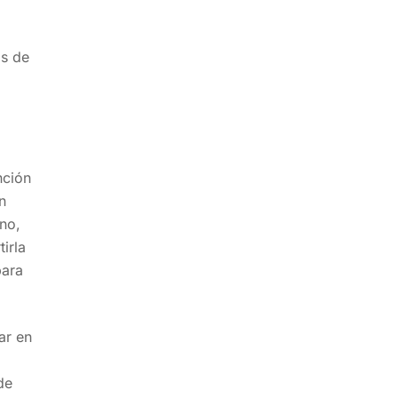
os de
nción
en
ono,
irla
para
ar en
de