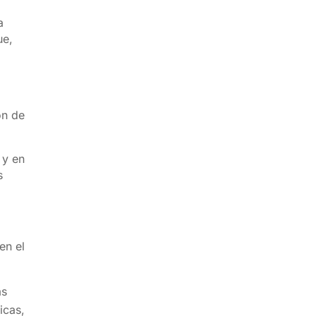
a
ue,
a
ón de
 y en
s
en el
as
icas,