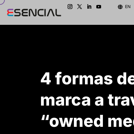
EN

4 formas de
marca a tra
“owned me