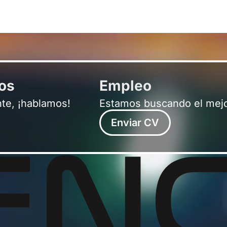
ros
Empleo
nte, ¡hablamos!
Estamos buscando el mejo
Enviar CV