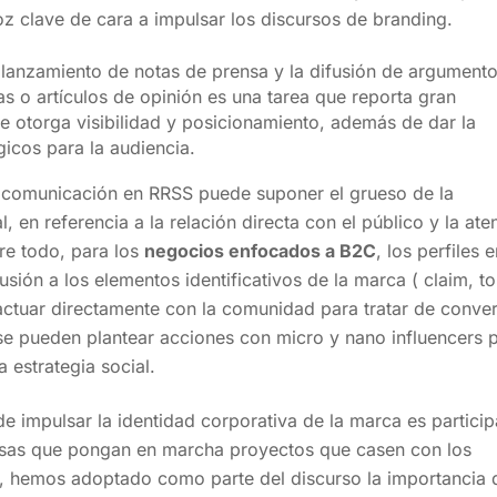
oz clave de cara a impulsar los discursos de branding.
l lanzamiento de notas de prensa y la difusión de argument
s o artículos de opinión es una tarea que reporta gran
ue otorga visibilidad y posicionamiento, además de dar la
gicos para la audiencia.
e comunicación en RRSS puede suponer el grueso de la
l, en referencia a la relación directa con el público y la ate
bre todo, para los
negocios enfocados a B2C
, los perfiles 
sión a los elementos identificativos de la marca ( claim, t
eractuar directamente con la comunidad para tratar de convert
 pueden plantear acciones con micro y nano influencers 
 estrategia social.
de impulsar la identidad corporativa de la marca es particip
esas que pongan en marcha proyectos que casen con los
plo, hemos adoptado como parte del discurso la importancia 