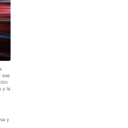
s
r ese
ción
 y la
esa y