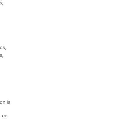
s,
e
os,
s,
on la
o en