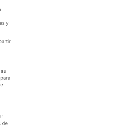
a
es y
artir
 su
 para
ue
ar
s de